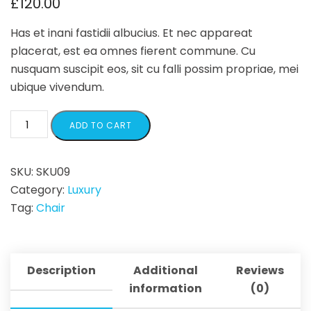
£
120.00
Has et inani fastidii albucius. Et nec appareat
placerat, est ea omnes fierent commune. Cu
nusquam suscipit eos, sit cu falli possim propriae, mei
ubique vivendum.
ADD TO CART
SKU:
SKU09
Category:
Luxury
Tag:
Chair
Description
Additional
Reviews
information
(0)