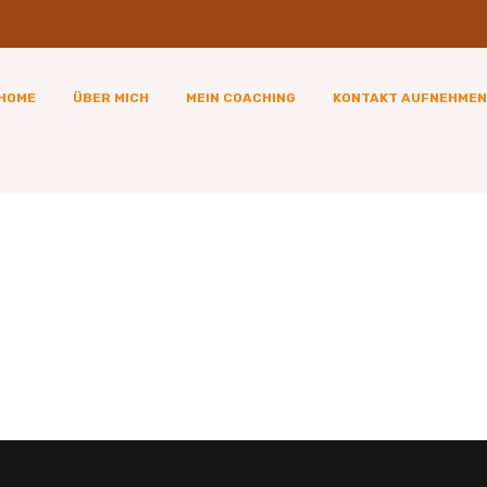
HOME
ÜBER MICH
MEIN COACHING
KONTAKT AUFNEHMEN
LEAFLET
VISITING CARD
£
10.00
£
30.00