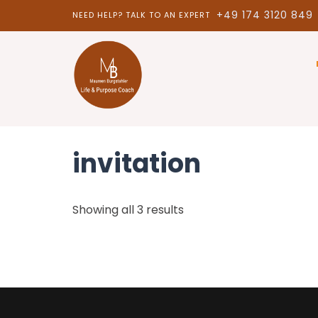
+49 174 3120 849
NEED HELP? TALK TO AN EXPERT
Shop
HOME
PRODUCTS TAGGED “INVITATION”
invitation
Showing all 3 results
BOOK
£
100.00